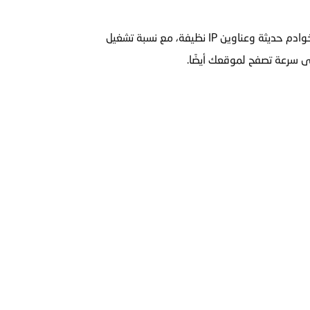
في محجوز، حيث نعتمد على تقديم الحد الأقصى من الجودة للعملاء من خلال استخدام خوادم حديثة وعناوين IP نظيفة، مع نسبة تشغيل