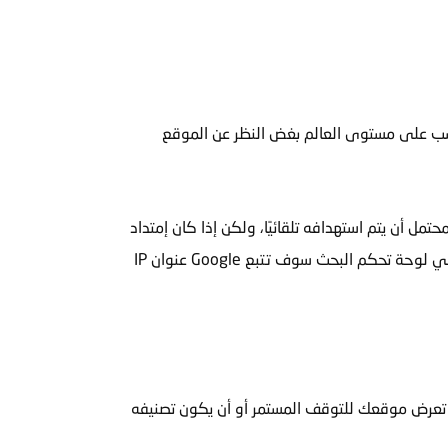
الأداة في استهداف الجمهور المناسب على مستوى العالم بغض النظر عن الموقع
استهداف جهور محدد لأنه من المحتمل أن يتم استهدافه تلقائيًا، ولكن إذا كان إمتداد
موقعك عام مثل .com فيجب عليك تحديد البلد الذي تستهدفه من داخل Google Search Console. إذا لم تحدد البلد المستهدفة في لوحة تحكم البحث سوف تتبع Google عنوان IP
 تعرض موقعك للتوقف المستمر أو أن يكون تصنيفه