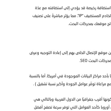
على استضافة رخيصة قد يؤدي إلى استضافته مع عدّة
مواقع مخالفة لأخلاقيات وسياسات Google، كالمواقع التي ترسل بريد إلكتروني عشوائي “SPAM” وتتسبب سمعة سيئة لعنوان الخادم المستضيف “IP”. مما يؤثر مباشرةً على تصنيف
تائج موقعك بمحركات البحث.
ن موقع الإتصال الخاص بهم إلى إعادة التوجيه وعرض
كات البحث SEO.
بأحد مراكز البيانات الموجودة في أمريكا. أما بالنسبة
ع مراعاة توفّر عوامل الجودة وأكبر نسبة تشغيل ) .
كونها أقرب جغرافيًا من الدول العربية وبالتالي هي
 أوروبا كأحد العوامل التي توفر سرعة تصفح أفضل