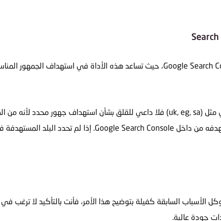
يعد الإستهداف الجغرافي ميزة ممتازة داخل أداة Google Search Console، حيث تساعد هذه 
إذا كان نطاق (دومين) موقعك يحتوي على إمتداد محلّي مثل (uk, eg, sa) فلا داعي للقلق بشأن 
الأسباب السابقة كفيلة بتوضيح هذا الأمر، فأنت بالتأكيد لا ترغب في
ات جودة عالية.